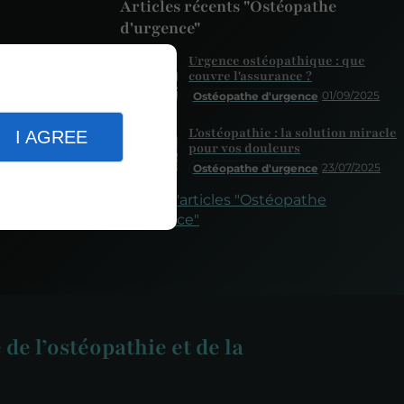
Articles récents "Ostéopathe
d'urgence"
Urgence ostéopathique : que
couvre l'assurance ?
01/09/2025
Ostéopathe d'urgence
L'ostéopathie : la solution miracle
I AGREE
pour vos douleurs
23/07/2025
Ostéopathe d'urgence
Plus d'articles "Ostéopathe
d'urgence"
 de l’ostéopathie et de la